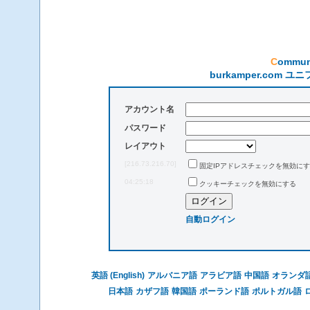
Commu
burkamper.co
アカウント名
パスワード
レイアウト
[216.73.216.70]
固定IPアドレスチェックを無効に
04:25:18
クッキーチェックを無効にする
自動ログイン
英語 (English)
アルバニア語
アラビア語
中国語
オランダ
日本語
カザフ語
韓国語
ポーランド語
ポルトガル語